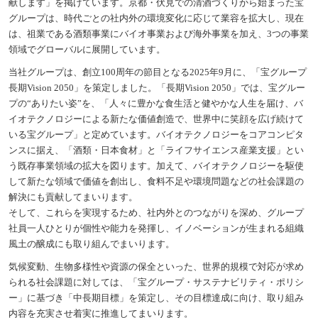
献します」を掲げています。京都・伏見での清酒づくりから始まった宝
グループは、時代ごとの社内外の環境変化に応じて業容を拡大し、現在
は、祖業である酒類事業にバイオ事業および海外事業を加え、3つの事業
領域でグローバルに展開しています。
当社グループは、創立100周年の節目となる2025年9月に、「宝グループ
長期Vision 2050」を策定しました。「長期Vision 2050」では、宝グルー
プの“ありたい姿”を、「人々に豊かな食生活と健やかな人生を届け、バ
イオテクノロジーによる新たな価値創造で、世界中に笑顔を広げ続けて
いる宝グループ」と定めています。バイオテクノロジーをコアコンピタ
ンスに据え、「酒類・日本食材」と「ライフサイエンス産業支援」とい
う既存事業領域の拡大を図ります。加えて、バイオテクノロジーを駆使
して新たな領域で価値を創出し、食料不足や環境問題などの社会課題の
解決にも貢献してまいります。
そして、これらを実現するため、社内外とのつながりを深め、グループ
社員一人ひとりが個性や能力を発揮し、イノベーションが生まれる組織
風土の醸成にも取り組んでまいります。
気候変動、生物多様性や資源の保全といった、世界的規模で対応が求め
られる社会課題に対しては、「宝グループ・サステナビリティ・ポリシ
ー」に基づき「中長期目標」を策定し、その目標達成に向け、取り組み
内容を充実させ着実に推進してまいります。